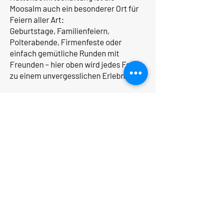
Moosalm auch ein besonderer Ort für
Feiern aller Art:
Geburtstage, Familienfeiern,
Polterabende, Firmenfeste oder
einfach gemütliche Runden mit
Freunden – hier oben wird jedes Fest
zu einem unvergesslichen Erlebnis.
Drinnen knistert das Holz im Ofen,
draußen glitzern die Gipfel in der Sonne
– und über allem liegt dieses Gefühl
von Ruhe, Wärme und echter
Almfreude.
Die Moosalm – familiär. urig.
gemütlich. Ein Stück echtes Almglück
auf 1.112 Metern.